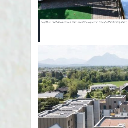
Projekt im Flachdach Contest 2023 „Kita Rohmerplatz in Frankfurt“ (Foto: Jörg Maier)