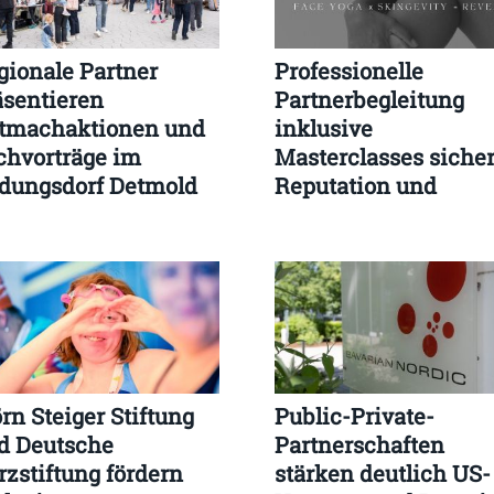
gionale Partner
Professionelle
äsentieren
Partnerbegleitung
tmachaktionen und
inklusive
chvorträge im
Masterclasses sicher
ldungsdorf Detmold
Reputation und
Gästezufriedenheit
langfristig
rn Steiger Stiftung
Public-Private-
d Deutsche
Partnerschaften
rzstiftung fördern
stärken deutlich US-