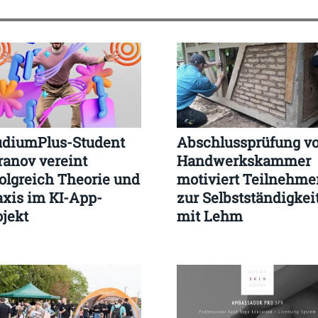
udiumPlus-Student
Abschlussprüfung vo
ranov vereint
Handwerkskammer
folgreich Theorie und
motiviert Teilnehme
axis im KI-App-
zur Selbstständigkei
ojekt
mit Lehm