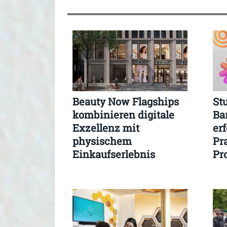
Beauty Now Flagships
St
kombinieren digitale
Ba
Exzellenz mit
er
physischem
Pr
Einkaufserlebnis
Pr