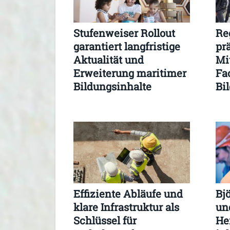
Stufenweiser Rollout
Re
garantiert langfristige
pr
Aktualität und
Mi
Erweiterung maritimer
Fa
Bildungsinhalte
Bi
Effiziente Abläufe und
Bjö
klare Infrastruktur als
un
Schlüssel für
He