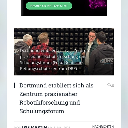
Dortmund etabliert sich als Zentrum
praxisnaher Robotikforschung und
Schulungsforum (Foto: Deutsches
Rettungsrobotikzentrum DRZ)
Dortmund etabliert sich als
0
Zentrum praxisnaher
Robotikforschung und
Schulungsforum
NACHRICHTEN
IRIS MARTIN
VON
AM
5. MAI 2026