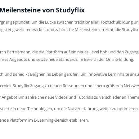
Meilensteine von Studyflix
ergner gegründet, um die Lücke zwischen traditioneller Hochschulbildung
ung stetig weiterentwickelt und zahlreiche Meilensteine erreicht, die Studyfl
h Bertelsmann, die die Plattform auf ein neues Level hob und den Zugang 
 ihres Angebots und setzte neue Standards im Bereich der Online-Bildung.
ech und Benedikt Bergner ins Leben gerufen, um innovative Lerninhalte anzu
 erhielt Studyflix Zugang zu neuen Ressourcen und einem größeren Netzwer
ihr Angebot um zahlreiche neue Videos und Tutorials zu verschiedenen Them
vestierte in neue Technologien, um die Nutzererfahrung weiter zu optimieren.
hrende Plattform im E-Learning-Bereich etablieren.