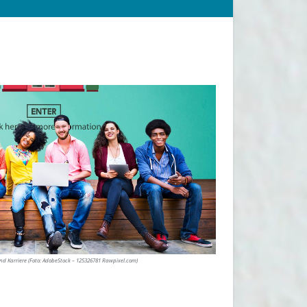
und Karriere (Foto: AdobeStock – 125326781 Rawpixel.com)